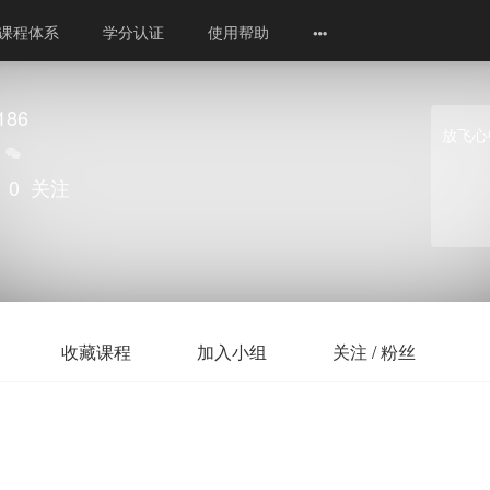
课程体系
学分认证
使用帮助
186
放飞心
0
关注
收藏课程
加入小组
关注 / 粉丝