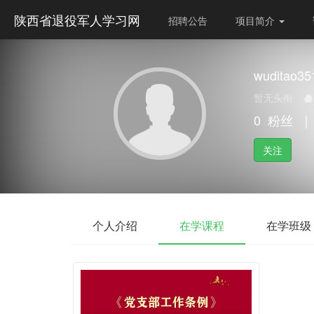
陕西省退役军人学习网
招聘公告
项目简介
wuditao35
暂无头衔
0
粉丝
｜
关注
个人介绍
在学课程
在学班级