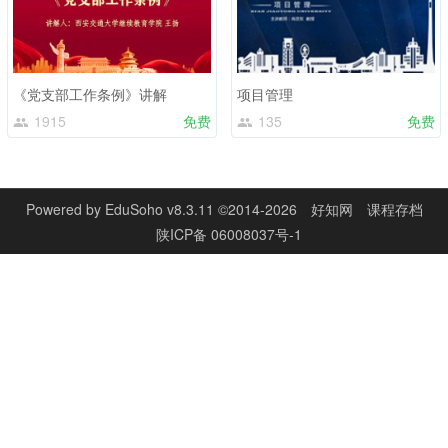
《党支部工作条例》讲解
项目管理
1915
免费
135
免费
Powered by
EduSoho v8.3.11
©2014-2026
好知网
课程存档
陕ICP备 06008037号-1